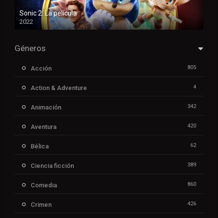
Sonic 2: La película
2022
Géneros
805
Acción
4
Action & Adventure
342
Animación
420
Aventura
62
Bélica
389
Ciencia ficción
860
Comedia
426
Crimen