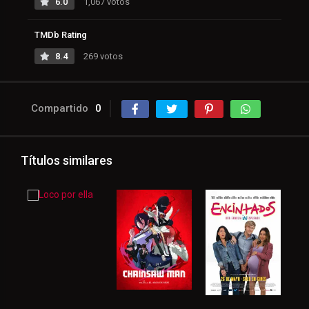
6.0
1,067 votos
TMDb Rating
8.4
269 votos
Compartido
0
Títulos similares