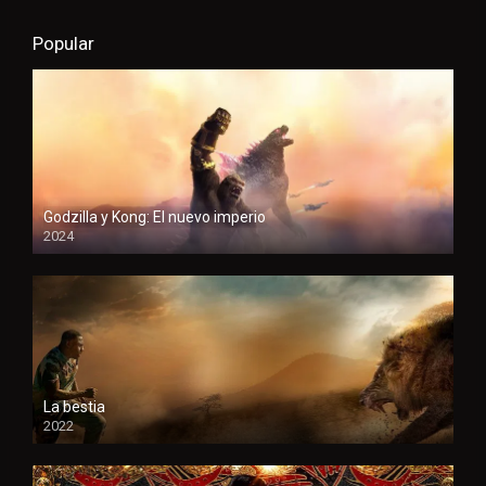
Popular
Godzilla y Kong: El nuevo imperio
2024
HD
La bestia
2022