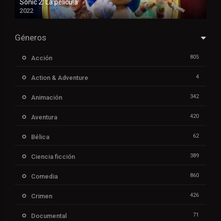
Sonic 2: La película
2022
Géneros
805
Acción
4
Action & Adventure
342
Animación
420
Aventura
62
Bélica
389
Ciencia ficción
860
Comedia
426
Crimen
71
Documental