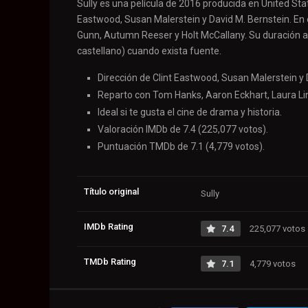
Sully es una película de 2016 producida en United Stat
Eastwood, Susan Malerstein y David M. Bernstein. En
Gunn, Autumn Reeser y Holt McCallany. Su duración ap
castellano) cuando exista fuente.
Dirección de Clint Eastwood, Susan Malerstein y 
Reparto con Tom Hanks, Aaron Eckhart, Laura Li
Ideal si te gusta el cine de drama y historia.
Valoración IMDb de 7.4 (225,077 votos).
Puntuación TMDb de 7.1 (4,779 votos).
Título original
Sully
IMDb Rating
7.4
225,077 votos
TMDb Rating
7.1
4,779 votos