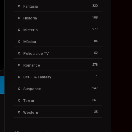
320
Fantasía
108
Historia
277
Misterio
84
Música
52
Película de TV
278
Romance
1
Sci-Fi & Fantasy
947
Suspense
561
Terror
35
Western