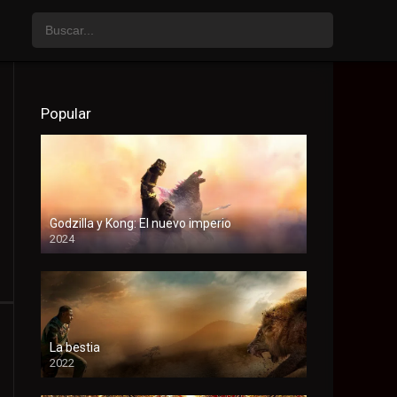
Popular
Godzilla y Kong: El nuevo imperio
2024
HD
La bestia
2022