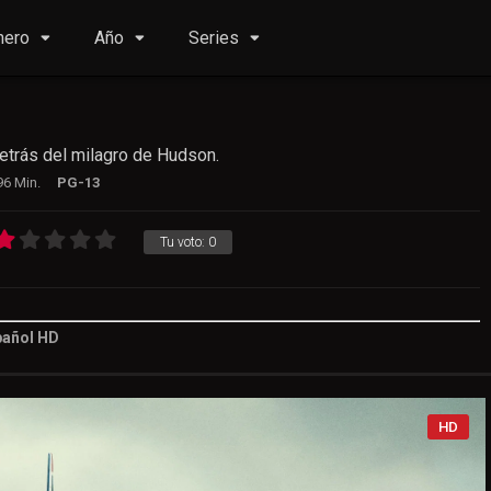
nero
Año
Series
detrás del milagro de Hudson.
96 Min.
PG-13
Tu voto:
0
spañol HD
Tu voto:
0
HD