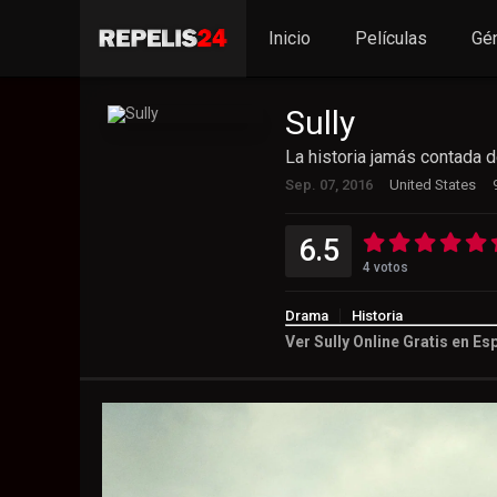
Inicio
Películas
Gé
Sully
La historia jamás contada 
Sep. 07, 2016
United States
6.5
4
votos
Drama
Historia
Ver Sully Online Gratis en E
6.5
4
votos