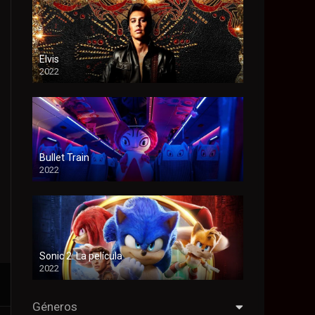
Elvis
2022
Bullet Train
2022
Sonic 2: La película
2022
Géneros