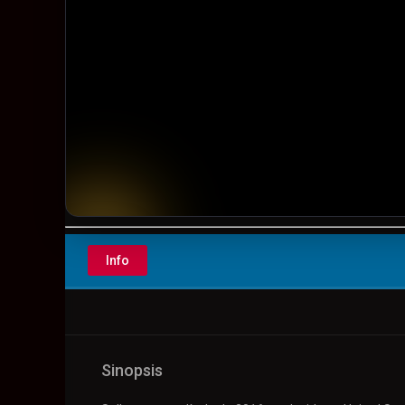
▶️ Play
Info
Sinopsis