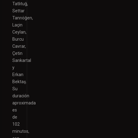
Tatlıtuğ,
Settar
Tanrıöğen,
Laçin
Ceylan,
Burcu
Cavrar,
Çetin
Sarıkartal
y
Erkan
Bektaş.
Su
duración
aproximada
es
de
102
minutos,