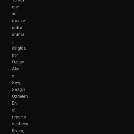
que
se
mueve
entre
drama
,
dirigida
por
Özcan
Alper
y
Sevgi
Sezgin
Özdelen.
En
el
reparto
destacan
Kıvanç