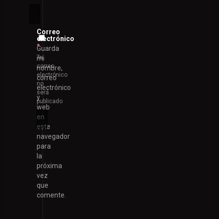
Correo
electrónico
*
Guarda
Tu
mi
correo
nombre,
electrónico
correo
no
electrónico
será
y
publicado
web
en
este
navegador
para
la
próxima
vez
que
comente.