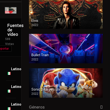
HD
Elvis
Fuentes
2022
de
vídeo
588
Vistas
portar
Bullet Train
2022
Latino
Latino
Sonic 2: La película
2022
Latino
Géneros