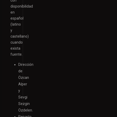
con
disponibilidad
en
español
(latino
y
castellano)
cuando
exista
fuente.
Dirección
de
Özcan
Alper
y
Sevgi
Sezgin
Özdelen.
Reparto