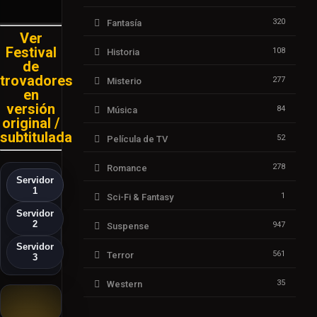
320
Fantasía
Ver
Festival
108
Historia
de
trovadores
277
Misterio
en
versión
84
Música
original /
subtitulada
52
Película de TV
278
Romance
Servidor
1
1
Sci-Fi & Fantasy
Servidor
2
947
Suspense
Servidor
561
Terror
3
35
Western