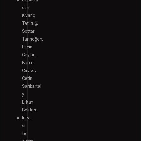
con
Kıvanç
Tatlıtuğ,
Settar
Tanrıöğen,
Laçin
Ceylan,
Burcu
Cavrar,
Çetin
Sarıkartal
y
Erkan
Bektaş.
Ideal
si
te