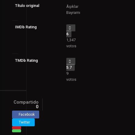
Título original
Âşıklar
Bayramı
IMDb Rating
6
1,347
votos
TMDb Rating
5.7
9
votos
Compartido
0
Facebook
Twitter