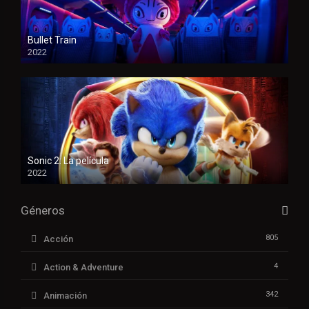
Bullet Train
2022
Sonic 2: La película
2022
Géneros
805
Acción
4
Action & Adventure
342
Animación