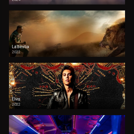
HD
La bestia
2022
Elvis
2022