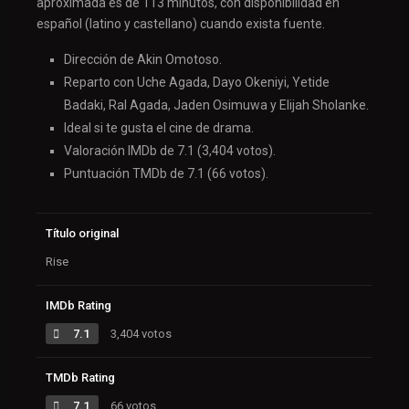
aproximada es de 113 minutos, con disponibilidad en
español (latino y castellano) cuando exista fuente.
Dirección de Akin Omotoso.
Reparto con Uche Agada, Dayo Okeniyi, Yetide
Badaki, Ral Agada, Jaden Osimuwa y Elijah Sholanke.
Ideal si te gusta el cine de drama.
Valoración IMDb de 7.1 (3,404 votos).
Puntuación TMDb de 7.1 (66 votos).
Título original
Rise
IMDb Rating
7.1
3,404 votos
TMDb Rating
7.1
66 votos