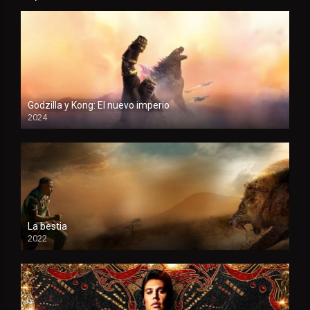
Godzilla y Kong: El nuevo imperio
2024
HD
La bestia
2022