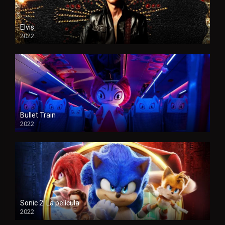
Elvis
2022
Bullet Train
2022
Sonic 2: La película
2022