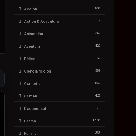
805
Acción
4
Action & Adventure
342
Animación
420
Aventura
62
Bélica
389
Ciencia ficción
860
Comedia
426
Crimen
71
Documental
1.101
Drama
335
Familia