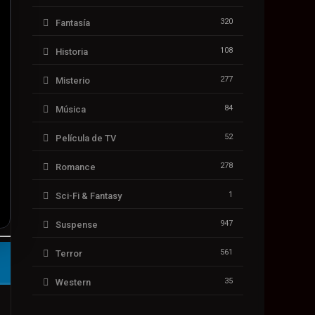
320
Fantasía
108
Historia
277
Misterio
84
Música
52
Película de TV
278
Romance
1
Sci-Fi & Fantasy
947
Suspense
561
Terror
35
Western