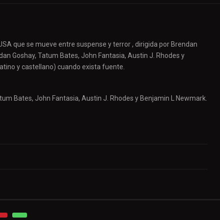
USA que se mueve entre suspense y terror , dirigida por Brendan
endan Goshay, Tatum Bates, John Fantasia, Austin J. Rhodes y
atino y castellano) cuando exista fuente.
atum Bates, John Fantasia, Austin J. Rhodes y Benjamin L Newmark.