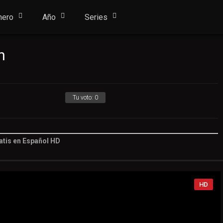
nero
Año
Series
n
Tu voto:
0
atis en Español HD
Tu voto:
0
HD