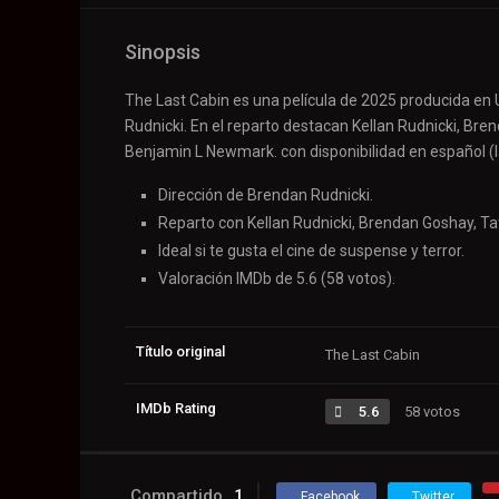
Sinopsis
The Last Cabin es una película de 2025 producida en 
Rudnicki. En el reparto destacan Kellan Rudnicki, Br
Benjamin L Newmark. con disponibilidad en español (l
Dirección de Brendan Rudnicki.
Reparto con Kellan Rudnicki, Brendan Goshay, T
Ideal si te gusta el cine de suspense y terror.
Valoración IMDb de 5.6 (58 votos).
Título original
The Last Cabin
IMDb Rating
5.6
58 votos
Compartido
1
Facebook
Twitter