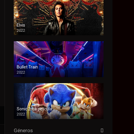
Elvis
2022
Bullet Train
2022
Sonic 2: La película
2022
Géneros