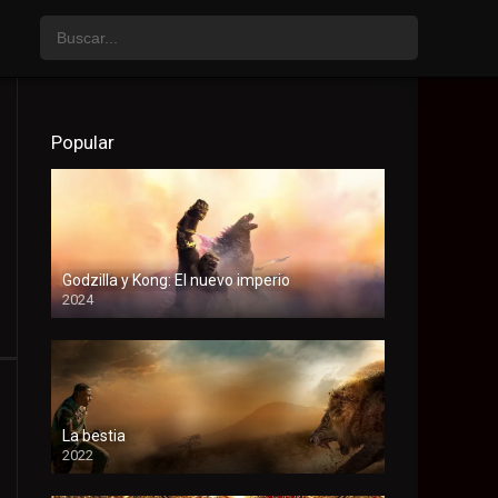
Popular
Godzilla y Kong: El nuevo imperio
2024
HD
La bestia
2022