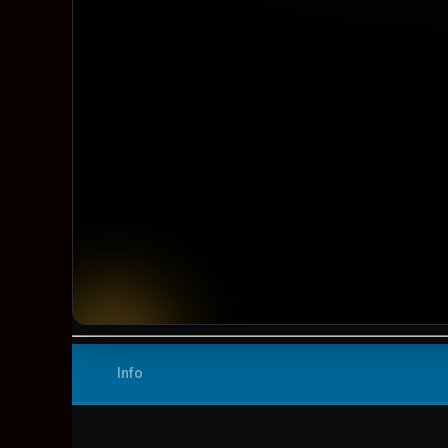
▶️ Play
Info