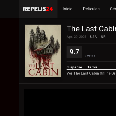
Inicio
Películas
Gé
The Last Cabi
Apr. 29, 2025
USA
NR
9.7
3
votos
Suspense
Terror
Ver The Last Cabin Online Gr
9.7
3
votos