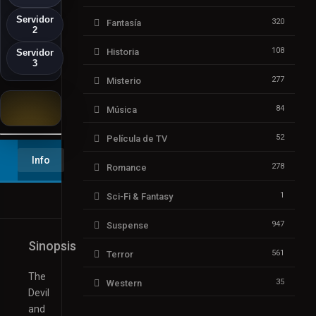
Servidor
320
Fantasía
2
108
Historia
Servidor
3
277
Misterio
84
Música
52
Película de TV
▶️ Play
Info
278
Romance
1
Sci-Fi & Fantasy
947
Suspense
Sinopsis
561
Terror
The
35
Western
Devil
and