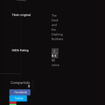
Título original
The
Devil
and
the
Daylong
Brothers
IMDb Rating
8.4
80
votos
Compartido
0
Facebook
Twitter