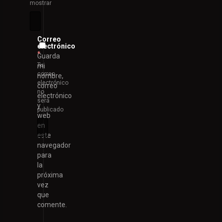
mostrar
Correo
electrónico
*
Guarda
Tu
mi
correo
nombre,
electrónico
correo
no
electrónico
será
y
publicado
web
en
este
navegador
para
la
próxima
vez
que
comente.