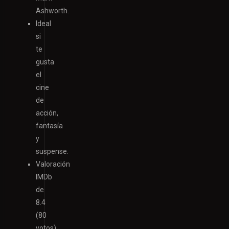
Ashworth.
Ideal
si
te
gusta
el
cine
de
acción,
fantasía
y
suspense.
Valoración
IMDb
de
8.4
(80
votos).