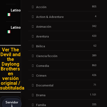
805
Acción
Latino
4
Action & Adventure
342
Animación
Latino
420
Aventura
62
Bélica
Ver The
Devil and
389
Ciencia ficción
the
Daylong
860
Comedia
Brothers
en
426
Crimen
versión
original /
71
Documental
subtitulada
1.101
Drama
Servidor
335
Familia
1