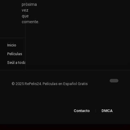
próxima
vez
que
comente.
Inicio
Películas
Seúl a toda pastilla
© 2025 RePelis24. Películas en Español Gratis
Contacto
DMCA