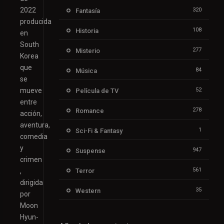
2022
320
Fantasía
producida
108
Historia
en
South
277
Misterio
Korea
que
84
Música
se
mueve
52
Película de TV
entre
278
Romance
acción,
aventura,
1
Sci-Fi & Fantasy
comedia
y
947
Suspense
crimen
561
,
Terror
dirigida
35
Western
por
Moon
Hyun-