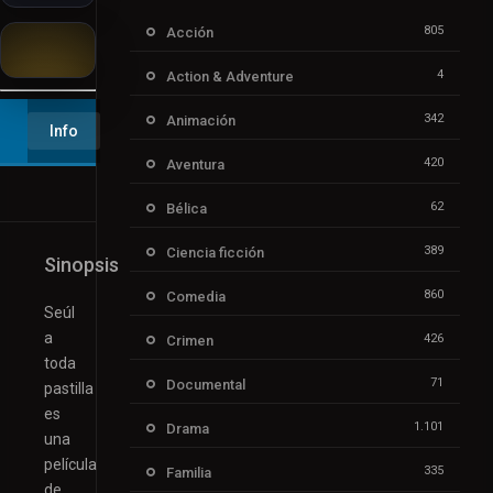
805
Acción
4
Action & Adventure
▶️ Play
342
Animación
Info
420
Aventura
62
Bélica
389
Ciencia ficción
Sinopsis
860
Comedia
Seúl
a
426
Crimen
toda
71
Documental
pastilla
es
1.101
Drama
una
película
335
Familia
de