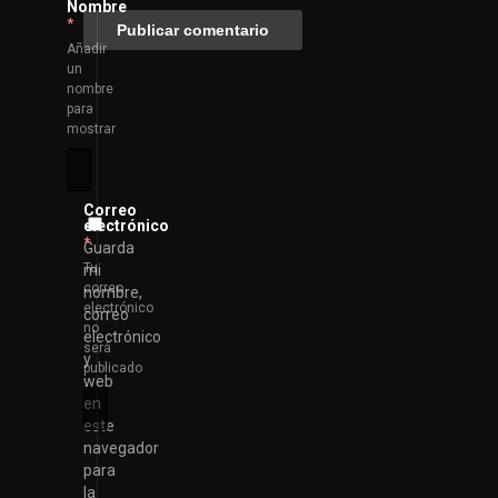
Nombre
*
Añadir
un
nombre
para
mostrar
Correo
electrónico
*
Guarda
Tu
mi
correo
nombre,
electrónico
correo
no
electrónico
será
y
publicado
web
en
este
navegador
para
la