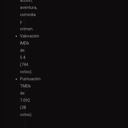
acción,
aventura,
comedia
y
crimen.
Valoración
IMDb
de
5.4
(744
votos).
Puntuación
TMDb
de
7.092
(38
votos).