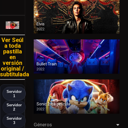
Español
HD
Elvis
HD
2022
Ver Seúl
a toda
pastilla
en
versión
Bullet Train
original /
2022
subtitulada
Servidor
1
Sonic 2: La película
Servidor
2022
2
Servidor
3
Géneros