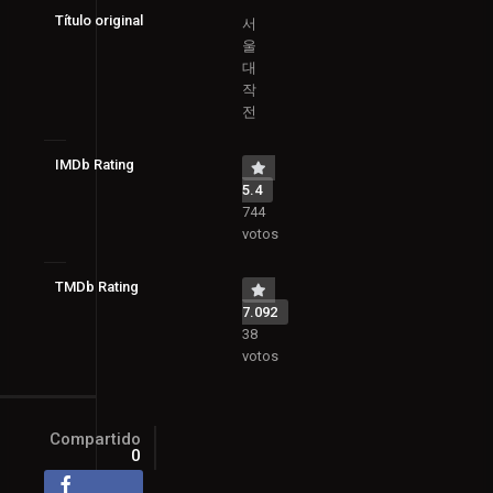
Título original
서
울
대
작
전
IMDb Rating
5.4
744
votos
TMDb Rating
7.092
38
votos
Compartido
0