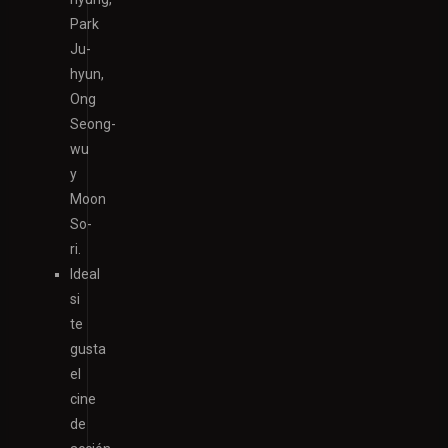
Park
Ju-
hyun,
Ong
Seong-
wu
y
Moon
So-
ri.
Ideal
si
te
gusta
el
cine
de