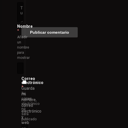
Nombre
*
Añadir
un
nombre
para
mostrar
Correo
electrónico
*
Guarda
Tu
mi
correo
nombre,
electrónico
correo
no
electrónico
será
y
publicado
web