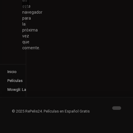
en
este
navegador
para
la
próxima
vez
que
comente.
Inicio
Películas
Mowgli: La leyenda de la selva
© 2025 RePelis24. Películas en Español Gratis