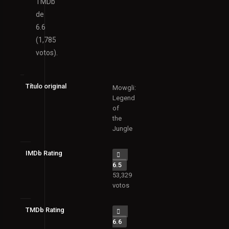
TMDb
de
6.6
(1,785
votos).
Título original
Mowgli:
Legend
of
the
Jungle
IMDb Rating
6.5
53,329
votos
TMDb Rating
6.6