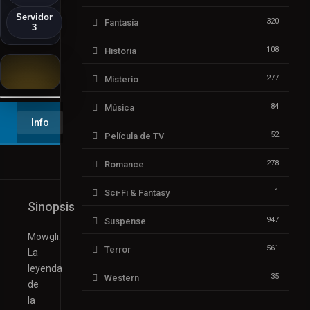
Servidor
320
Fantasía
3
108
Historia
277
Misterio
▶️ Play
84
Música
Info
52
Película de TV
278
Romance
1
Sci-Fi & Fantasy
Sinopsis
947
Suspense
Mowgli:
561
Terror
La
leyenda
35
Western
de
la