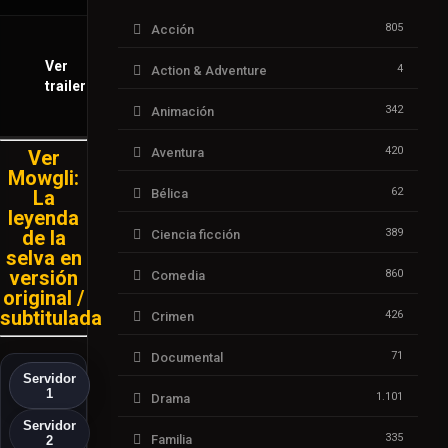
805
Acción
Ver
4
Action & Adventure
trailer
342
Animación
420
Aventura
Ver
Mowgli:
62
La
Bélica
leyenda
de la
389
Ciencia ficción
selva en
versión
860
Comedia
original /
subtitulada
426
Crimen
71
Documental
Servidor
1
1.101
Drama
Servidor
335
Familia
2