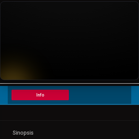
▶️ Play
Info
Sinopsis