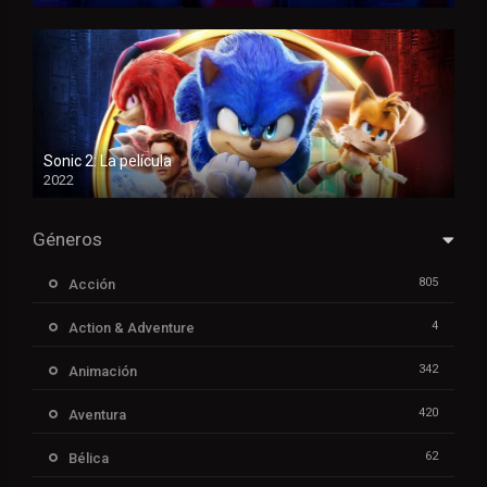
Sonic 2: La película
2022
Géneros
805
Acción
4
Action & Adventure
342
Animación
420
Aventura
62
Bélica