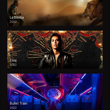
La bestia
2022
Elvis
2022
Bullet Train
2022