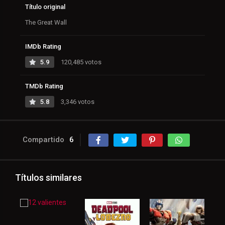
Título original
The Great Wall
IMDb Rating
5.9
120,485 votos
TMDb Rating
5.8
3,346 votos
Compartido
6
Títulos similares