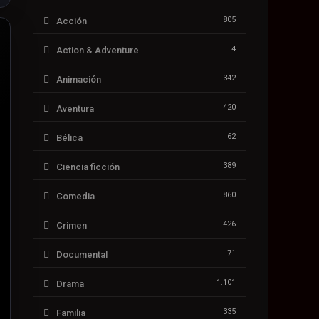
805
Acción
4
Action & Adventure
342
Animación
420
Aventura
62
Bélica
389
Ciencia ficción
860
Comedia
426
Crimen
71
Documental
1.101
Drama
335
Familia