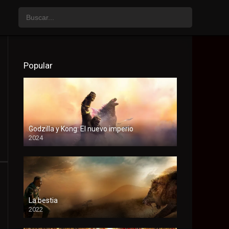
Popular
Godzilla y Kong: El nuevo imperio
2024
HD
La bestia
2022