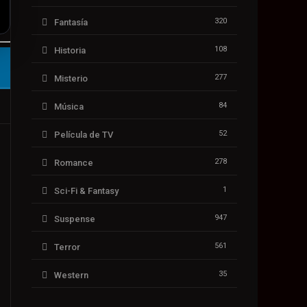
320
Fantasía
108
Historia
277
Misterio
84
Música
52
Película de TV
278
Romance
1
Sci-Fi & Fantasy
947
Suspense
561
Terror
35
Western