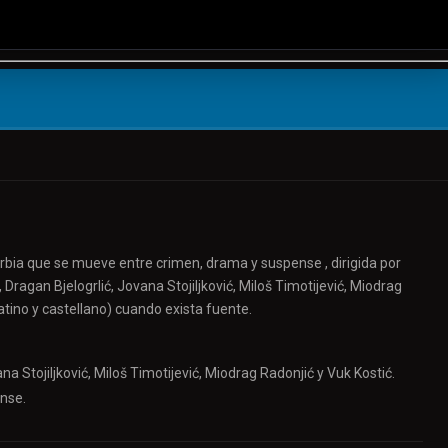
erbia que se mueve entre crimen, drama y suspense , dirigida por
Dragan Bjelogrlić, Jovana Stojiljković, Miloš Timotijević, Miodrag
latino y castellano) cuando exista fuente.
na Stojiljković, Miloš Timotijević, Miodrag Radonjić y Vuk Kostić.
ense.