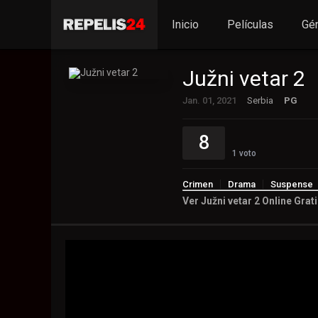
Inicio
Películas
Gé
Južni vetar 2
Jan. 01, 2021
Serbia
PG
8
1
voto
Crimen
Drama
Suspense
Ver Južni vetar 2 Online Grat
5
1
voto