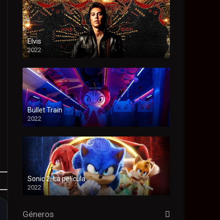
Elvis
2022
Bullet Train
2022
Sonic 2: La película
2022
Géneros