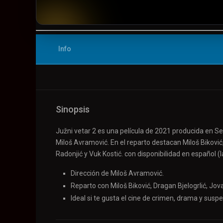
▶️ Play
Info
Sinopsis
Južni vetar 2 es una película de 2021 producida en S
Miloš Avramović. En el reparto destacan Miloš Biković, 
Radonjić y Vuk Kostić. con disponibilidad en español (
Dirección de Miloš Avramović.
Reparto con Miloš Biković, Dragan Bjelogrlić, Jova
Ideal si te gusta el cine de crimen, drama y susp