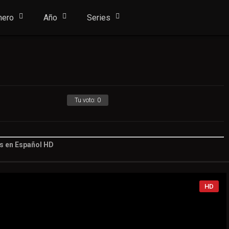
nero
Año
Series
Tu voto:
0
is en Español HD
Tu voto:
0
HD