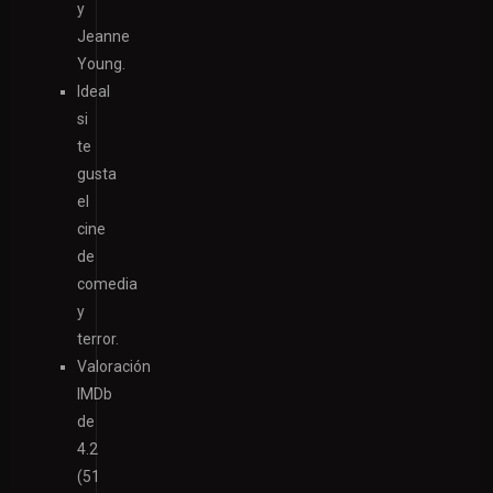
y
Jeanne
Young.
Ideal
si
te
gusta
el
cine
de
comedia
y
terror.
Valoración
IMDb
de
4.2
(51