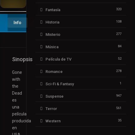
320
Fantasía
▶️ Play
108
Historia
Info
277
Misterio
84
Música
Sinopsis
52
Película de TV
278
Romance
Gone
with
1
Sci-Fi & Fantasy
the
Dead
947
Suspense
es
una
561
Terror
película
producida
35
Western
en
USA