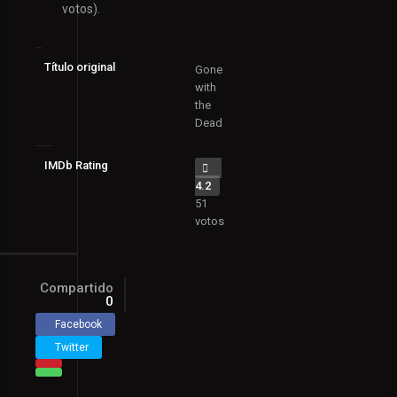
votos).
Título original
Gone
with
the
Dead
IMDb Rating
4.2
51
votos
Compartido
0
Facebook
Twitter