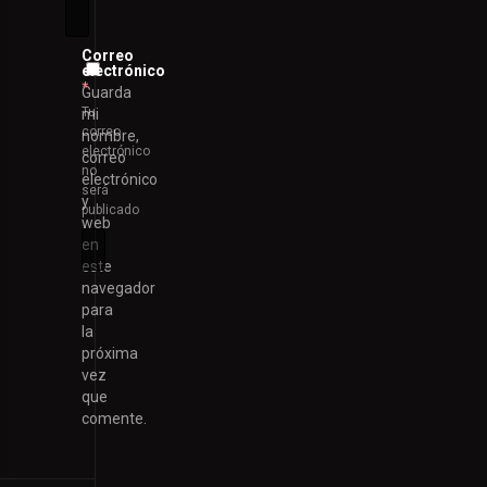
Correo
electrónico
*
Guarda
Tu
mi
correo
nombre,
electrónico
correo
no
electrónico
será
y
publicado
web
en
este
navegador
para
la
próxima
vez
que
comente.