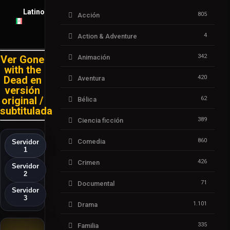
Latino
805
Acción
4
Action & Adventure
342
Ver Gone
Animación
with the
Dead en
420
Aventura
versión
original /
62
Bélica
subtitulada
389
Ciencia ficción
860
Comedia
Servidor
1
426
Crimen
Servidor
2
71
Documental
Servidor
3
1.101
Drama
335
Familia