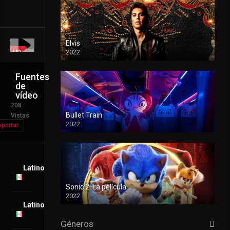
Español
HD
Elvis
HD
2022
Fuentes
de
vídeo
208
Bullet Train
Vistas
2022
portar
Latino
Sonic 2: La película
2022
Latino
Géneros