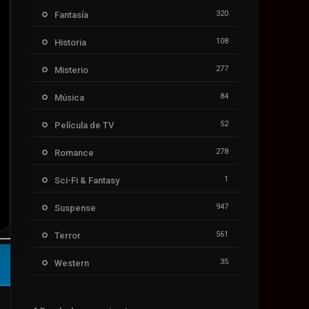
320
Fantasía
108
Historia
277
Misterio
84
Música
52
Película de TV
278
Romance
1
Sci-Fi & Fantasy
947
Suspense
561
Terror
35
Western