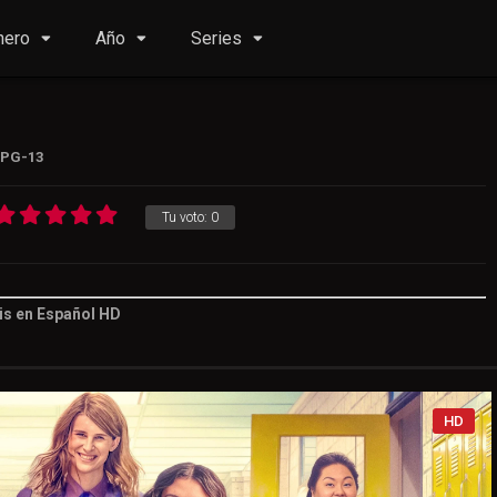
nero
Año
Series
PG-13
Tu voto:
0
is en Español HD
Tu voto:
0
HD