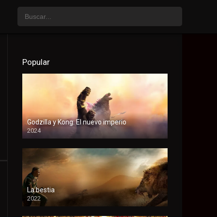
Popular
Godzilla y Kong: El nuevo imperio
2024
HD
La bestia
2022