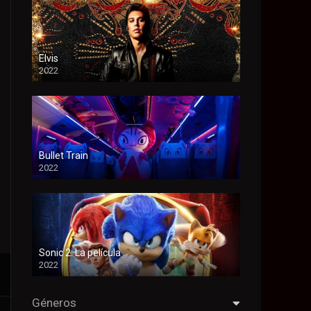
Elvis
2022
Bullet Train
2022
Sonic 2: La película
2022
Géneros