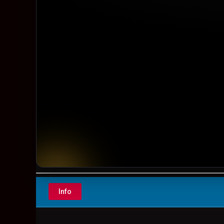
▶️ Play
Info