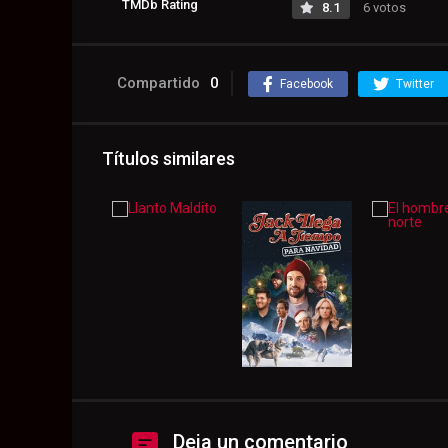
TMDb Rating
8.1
6 votos
Compartido
0
Facebook
Twitter
Títulos similares
Deja un comentario