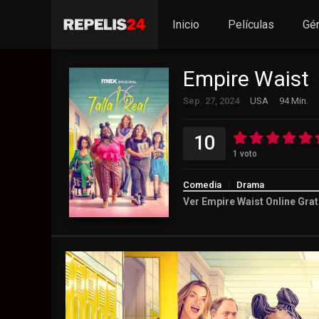
Inicio
Películas
Gé
Empire Waist
Sep. 27, 2024
USA
94 Min.
10
1
voto
Comedia
Drama
Ver Empire Waist Online Grat
10
1
voto