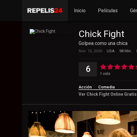
Inicio
Películas
Gé
Chick Fight
Golpea como una chica
Nov. 13, 2020
USA
98 Min.
6
1
voto
Acción
Comedia
Ver Chick Fight Online Grati
6
1
voto