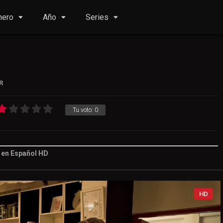
nero
Año
Series
R
Tu voto:
0
s en Español HD
Tu voto:
0
HD