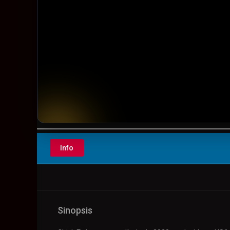
▶️ Play
Info
Sinopsis