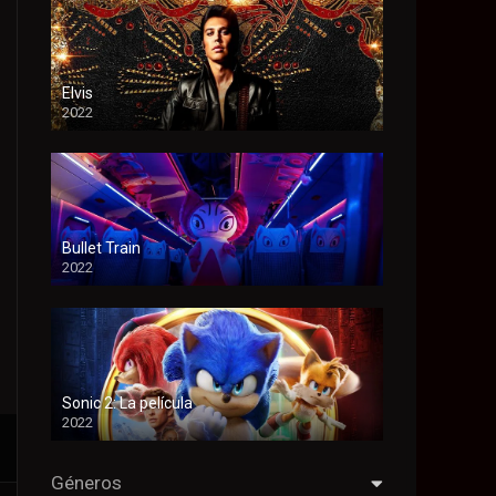
Elvis
2022
Bullet Train
2022
Sonic 2: La película
2022
Géneros