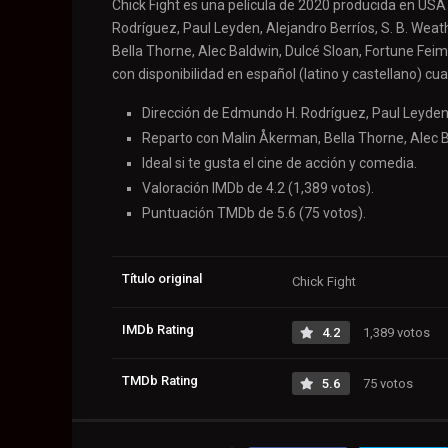
Chick Fight es una película de 2020 producida en USA
Rodríguez, Paul Leyden, Alejandro Berríos, S. B. Wea
Bella Thorne, Alec Baldwin, Dulcé Sloan, Fortune Fei
con disponibilidad en español (latino y castellano) cu
Dirección de Edmundo H. Rodríguez, Paul Leyden,
Reparto con Malin Åkerman, Bella Thorne, Alec Ba
Ideal si te gusta el cine de acción y comedia.
Valoración IMDb de 4.2 (1,389 votos).
Puntuación TMDb de 5.6 (75 votos).
Título original
Chick Fight
IMDb Rating
4.2
1,389 votos
TMDb Rating
5.6
75 votos