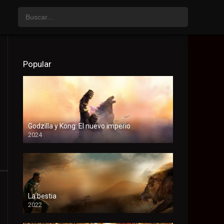
Popular
Godzilla y Kong: El nuevo imperio
2024
HD
La bestia
2022