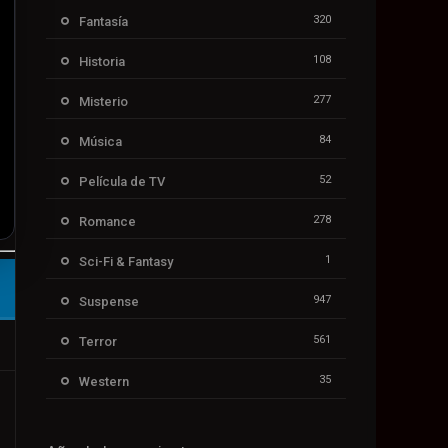
320
Fantasía
108
Historia
277
Misterio
84
Música
52
Película de TV
278
Romance
1
Sci-Fi & Fantasy
947
Suspense
561
Terror
35
Western