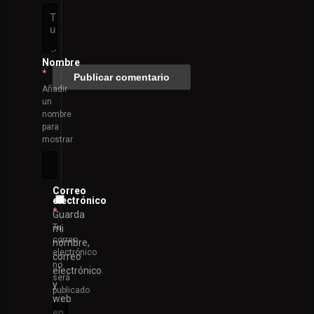
Nombre
*
Añadir
un
nombre
para
mostrar
Correo
electrónico
*
Guarda
Tu
mi
correo
nombre,
electrónico
correo
no
electrónico
será
y
publicado
web
en