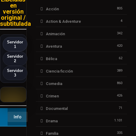
en
805
Acción
versión
original /
4
Action & Adventure
subtitulada
342
Animación
Servidor
420
Aventura
1
Servidor
62
Bélica
2
Servidor
389
Ciencia ficción
3
860
Comedia
426
Crimen
▶️ Play
71
Documental
Info
1.101
Drama
335
Familia