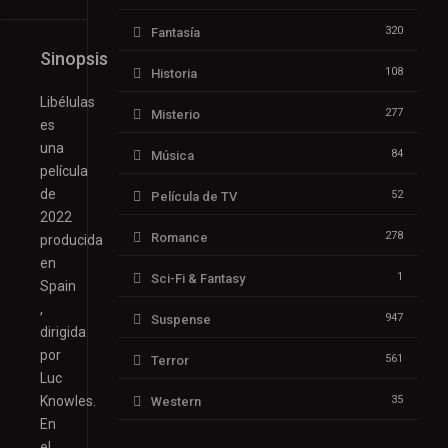
320
Fantasía
Sinopsis
108
Historia
Libélulas
277
Misterio
es
una
84
Música
película
de
52
Película de TV
2022
278
Romance
producida
en
1
Sci-Fi & Fantasy
Spain
,
947
Suspense
dirigida
por
561
Terror
Luc
Knowles.
35
Western
En
el