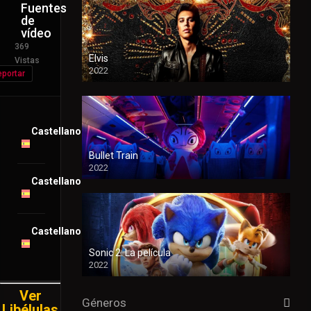
Fuentes
de
vídeo
369
Elvis
Vistas
2022
portar
Castellano
Bullet Train
2022
Castellano
Castellano
Sonic 2: La película
2022
Ver
Géneros
Libélulas