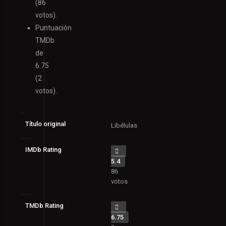
(86
votos).
Puntuación
TMDb
de
6.75
(2
votos).
Título original
Libélulas
IMDb Rating
5.4
86
votos
TMDb Rating
6.75