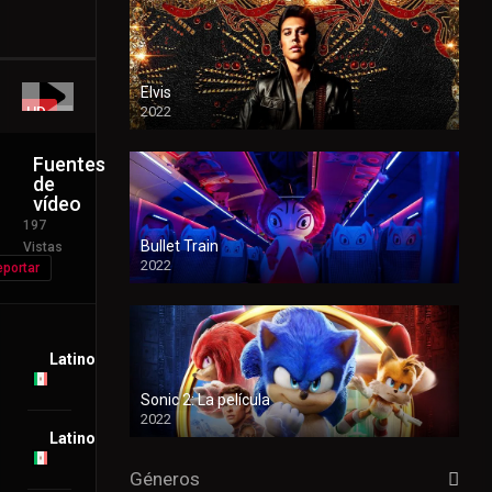
Español
HD
Elvis
HD
2022
Fuentes
de
vídeo
197
Bullet Train
Vistas
2022
portar
Latino
Sonic 2: La película
2022
Latino
Géneros