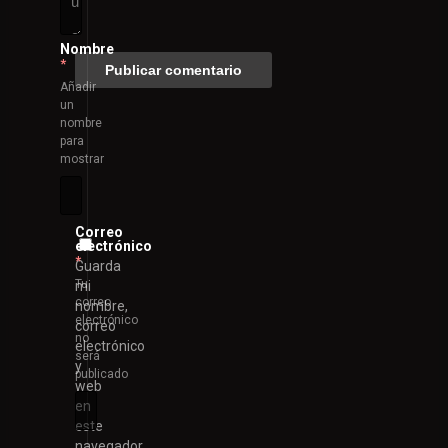
Nombre
*
Añadir
un
nombre
para
mostrar
Correo
electrónico
*
Guarda
Tu
mi
correo
nombre,
electrónico
correo
no
electrónico
será
y
publicado
web
en
este
navegador