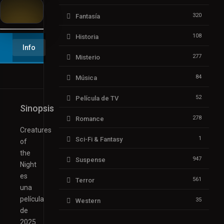
320
Fantasía
▶️ Play
108
Historia
Info
277
Misterio
84
Música
52
Película de TV
Sinopsis
278
Romance
Creatures
1
Sci-Fi & Fantasy
of
the
947
Suspense
Night
es
561
Terror
una
película
35
Western
de
2025