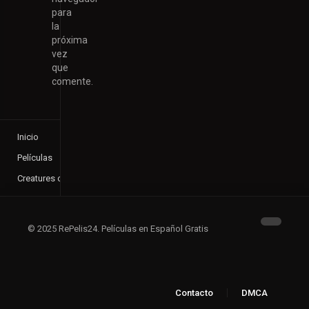
para
la
próxima
vez
que
comente.
Inicio
Películas
Creatures of the Night
© 2025 RePelis24. Películas en Español Gratis
Contacto
DMCA