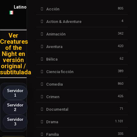
Latino
805
Acción
4
Action & Adventure
342
Ver
Animación
Creatures
of the
420
Aventura
Night en
versión
62
Bélica
original /
subtitulada
389
Ciencia ficción
860
Comedia
Servidor
1
426
Crimen
Servidor
71
Documental
2
Servidor
1.101
Drama
3
335
Familia